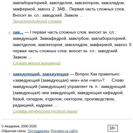
завлабораторией, завотделом, завсектором, завскладом,
завфермой, завхоз. 2. ЗАВ... Первая часть сложных слов.
Вносит зн. сл.: заводский. Завком …
Энциклопедический словарь
зав...
— I первая часть сложных слов. вносит зн. сл.:
6
заведующий. Завкафедрой, завклубом, завлабораторией,
завотделом, завсектором, завскладом, завфермой, завхоз. II
первая часть сложных слов. вносит зн. сл.: заводский.
Завком …
Словарь многих выражений
заведующий, заведующая
— Вопрос Как правильно:
7
«заведующий (заведующая) чем» или «чего»? Слово
заведующий (заведующая) управляет тв. п.: заведующий
(заведующая) чем заведующий, заведующая кафедрой,
базой, складом, отделом, сектором, производством,
редакцией, кадрами …
Словарь трудностей русского языка
© Академик, 2000-2026
18+
Обратная связь:
Техподдержка
,
Реклама на сайте