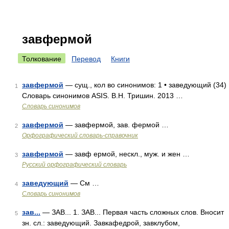
завфермой
Толкование
Перевод
Книги
завфермой
— сущ., кол во синонимов: 1 • заведующий (34)
1
Словарь синонимов ASIS. В.Н. Тришин. 2013 …
Словарь синонимов
завфермой
— завфермой, зав. фермой …
2
Орфографический словарь-справочник
завфермой
— завф ермой, нескл., муж. и жен …
3
Русский орфографический словарь
заведующий
— См …
4
Словарь синонимов
зав...
— ЗАВ... 1. ЗАВ... Первая часть сложных слов. Вносит
5
зн. сл.: заведующий. Завкафедрой, завклубом,